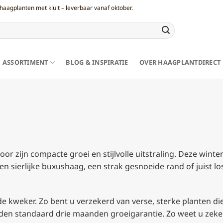
haagplanten met kluit – leverbaar vanaf oktober.
ASSORTIMENT
BLOG & INSPIRATIE
OVER HAAGPLANTDIRECT
oor zijn compacte groei en stijlvolle uitstraling. Deze wint
 Een sierlijke buxushaag, een strak gesnoeide rand of juist
 de kweker. Zo bent u verzekerd van verse, sterke planten d
ieden standaard drie maanden groeigarantie. Zo weet u ze