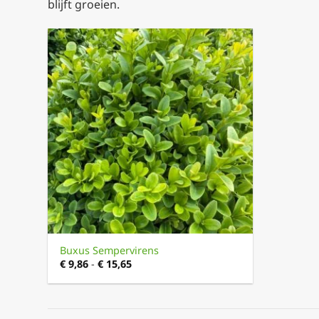
blijft groeien.
+
Buxus Sempervirens
Prijsklasse:
€
9,86
-
€
15,65
€ 9,86
tot
€ 15,65