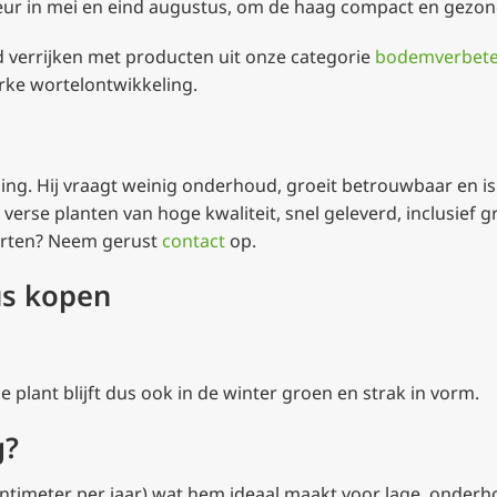
rkeur in mei en eind augustus, om de haag compact en gezo
d verrijken met producten uit onze categorie
bodemverbete
rke wortelontwikkeling.
aling. Hij vraagt weinig onderhoud, groeit betrouwbaar en i
verse planten van hoge kwaliteit, snel geleverd, inclusief g
orten? Neem gerust
contact
op.
us kopen
e plant blijft dus ook in de winter groen en strak in vorm.
g?
entimeter per jaar) wat hem ideaal maakt voor lage, onde