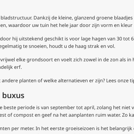
bladstructuur. Dankzij de kleine, glanzend groene blaadjes v
oen, waardoor uw tuin het hele jaar door zijn vorm en kleu
oor hij uitstekend geschikt is voor lage hagen van 30 tot 
egelmatig te snoeien, houdt u de haag strak en vol.
ijwel elke grondsoort en voelt zich zowel in de zon als in 
elijk erf.
ndere planten of welke alternatieven er zijn? Lees onze ti
e buxus
beste periode is van september tot april, zolang het niet v
est of compost en geef na het aanplanten ruim water. Zo k
en per meter. In het eerste groeiseizoen is het belangrijk da