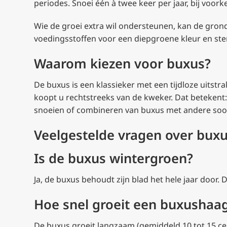
periodes. Snoei één à twee keer per jaar, bij voo
Wie de groei extra wil ondersteunen, kan de gron
voedingsstoffen voor een diepgroene kleur en ste
Waarom kiezen voor buxus?
De buxus is een klassieker met een tijdloze uitstr
koopt u rechtstreeks van de kweker. Dat betekent: 
snoeien of combineren van buxus met andere so
Veelgestelde vragen over bux
Is de buxus wintergroen?
Ja, de buxus behoudt zijn blad het hele jaar door. D
Hoe snel groeit een buxushaa
De buxus groeit langzaam (gemiddeld 10 tot 15 c