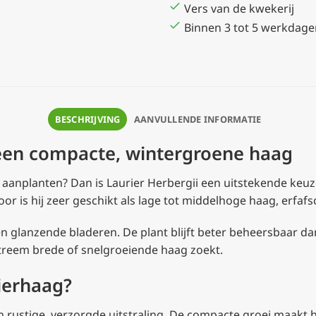
Vers van de kwekerij
Binnen 3 tot 5 werkdage
BESCHRIJVING
AANVULLENDE INFORMATIE
 een compacte, wintergroene haag
aanplanten? Dan is Laurier Herbergii een uitstekende keuze.
oor is hij zeer geschikt als lage tot middelhoge haag, erfaf
en glanzende bladeren. De plant blijft beter beheersbaar da
xtreem brede of snelgroeiende haag zoekt.
ierhaag?
een rustige, verzorgde uitstraling. De compacte groei maakt