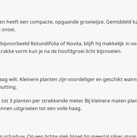
el en heeft een compacte, opgaande groeiwijze. Gemiddeld 
 snoei.
ijvoorbeeld Rotundifolia of Novita, blijft hij makkelijk in
trakke vorm kun je na de hoofdgroei licht bijsnoeien.
haag wilt. Kleinere planten zijn voordeliger en geschikt wa
utting.
ot 3 planten per strekkende meter. Bij kleinere maten plant 
nnen uitgroeien tot een volle haag.
schaduw. Op een lichte plek bloeit hij meestal rijker, maar