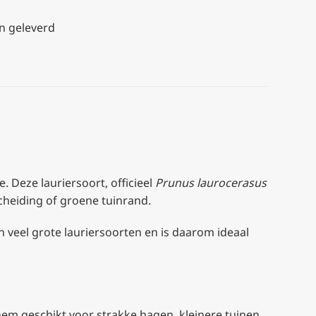
n geleverd
 Deze lauriersoort, officieel
Prunus laurocerasus
scheiding of groene tuinrand.
n veel grote lauriersoorten en is daarom ideaal
 hem geschikt voor strakke hagen, kleinere tuinen