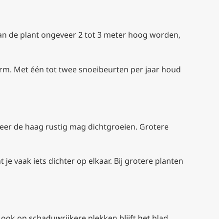
kan de plant ongeveer 2 tot 3 meter hoog worden,
 vorm. Met één tot twee snoeibeurten per jaar houd
nneer de haag rustig mag dichtgroeien. Grotere
je vaak iets dichter op elkaar. Bij grotere planten
 ook op schaduwrijkere plekken blijft het blad