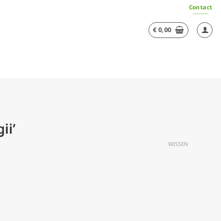
Contact
€
0,00
ii’
WISSEN