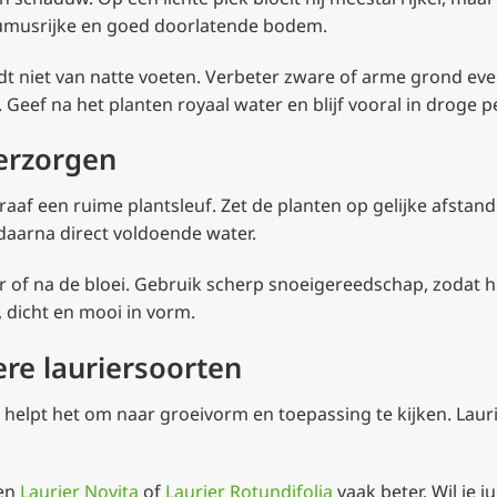
umusrijke en goed doorlatende bodem.
dt niet van natte voeten. Verbeter zware of arme grond ev
t. Geef na het planten royaal water en blijf vooral in droge
verzorgen
af een ruime plantsleuf. Zet de planten op gelijke afstand
daarna direct voldoende water.
aar of na de bloei. Gebruik scherp snoeigereedschap, zodat 
, dicht en mooi in vorm.
ere lauriersoorten
n helpt het om naar groeivorm en toepassing te kijken. Laur
sen
Laurier Novita
of
Laurier Rotundifolia
vaak beter. Wil je 