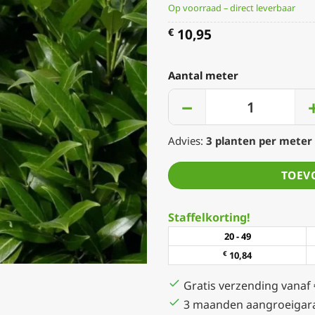
Op voorraad – direct leverbaar
10,95
€
Aantal meter
−
Advies:
3
planten per meter
TOEV
Staffelkorting!
20 - 49
€
10,84
Gratis verzending vanaf
3 maanden aangroeigara