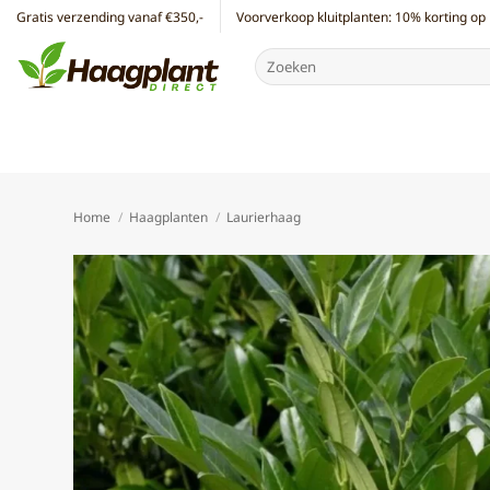
Ga
Gratis verzending vanaf €350,-
Voorverkoop kluitplanten: 10% korting op 
naar
Zoeken
inhoud
naar:
Home
/
Haagplanten
/
Laurierhaag