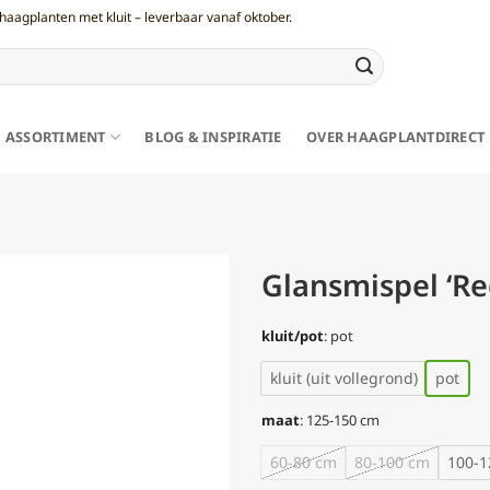
haagplanten met kluit – leverbaar vanaf oktober.
ASSORTIMENT
BLOG & INSPIRATIE
OVER HAAGPLANTDIRECT
Glansmispel ‘Re
kluit/pot
:
pot
kluit (uit vollegrond)
pot
maat
:
125-150 cm
60-80 cm
80-100 cm
100-1