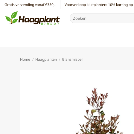
Ga
Gratis verzending vanaf €350,-
Voorverkoop kluitplanten: 10% korting op 
naar
Zoeken
inhoud
naar:
Home
/
Haagplanten
/
Glansmispel