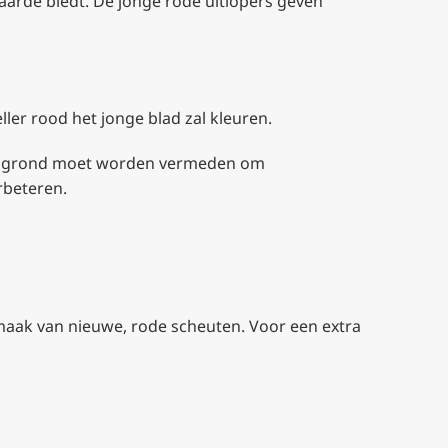
waarde biedt. De jonge rode uitlopers geven
ller rood het jonge blad zal kleuren.
nde grond moet worden vermeden om
rbeteren.
anmaak van nieuwe, rode scheuten. Voor een extra