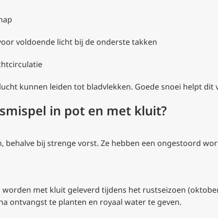
chap
oor voldoende licht bij de onderste takken
htcirculatie
ucht kunnen leiden tot bladvlekken. Goede snoei helpt di
smispel in pot en met kluit?
n, behalve bij strenge vorst. Ze hebben een ongestoord wort
orden met kluit geleverd tijdens het rustseizoen (oktober to
 na ontvangst te planten en royaal water te geven.