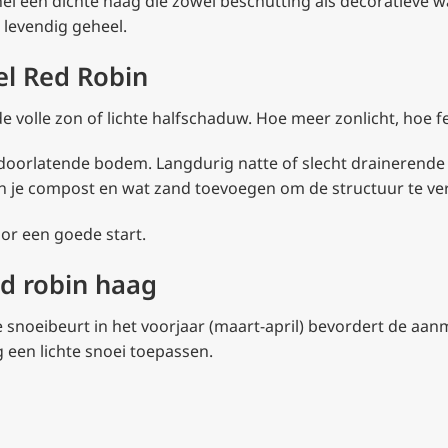
nel een dichte haag die zowel beschutting als decoratieve 
 levendig geheel.
el Red Robin
e volle zon of lichte halfschaduw. Hoe meer zonlicht, hoe fe
d doorlatende bodem. Langdurig natte of slecht drainere
 je compost en wat zand toevoegen om de structuur te ve
or een goede start.
d robin haag
ke snoeibeurt in het voorjaar (maart-april) bevordert de a
 een lichte snoei toepassen.