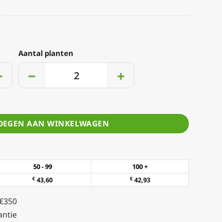
Aantal planten
+
−
+
OEGEN AAN WINKELWAGEN
50 - 99
100 +
€
43,60
€
42,93
 €350
ntie