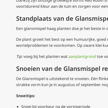
Dankzij zijn bossige groeiwijze vormt Red Robin s
voortdurend kleur aan de tuin en zorgen voor een
Standplaats van de Glansmisp
Een glansmispel haag planten doe je het beste in d
De plant groeit het best op een humusrijke, goe
wortelproblemen te voorkomen. Op zware klei kun
Tip:
voeg bij het planten wat
aanplantgrond
toe vo
Snoeien van de Glansmispel re
De Glansmispel is uitstekend te snoeien. Eén flin
strakke vorm kun je in augustus of september nog
Snoeitips:
Snoei bij voorkeur na de vorstperiode