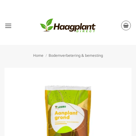
Ga
naar
inhoud
Home
/
Bodemverbetering & bemesting